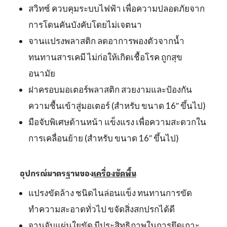
สวิทซ์ ควบคุมระบบไฟฟ้า เพื่อความปลอดภัยจาก
การโดนคันบังคับโดยไม่เจตนา
จานแปรงพลาสติก ลดอาการพองตัวจากน้ำ
ทนทานสารเคมี ไม่ก่อให้เกิดเชื้อโรค ถูกสุข
อนามัย
ฝาครอบมอเตอร์พลาสติก สวยงามและป้องกัน
ความชื้นเข้าสู่มอเตอร์ (สำหรับ ขนาด 16″ ขึ้นไป)
มือจับพิเศษด้านหน้า แข็งแรง เพื่อความสะดวกใน
การเคลื่อนย้าย (สำหรับ ขนาด 16″ ขึ้นไป)
อุปกรณ์มาตรฐานของ
เครื่องขัดพื้น
แปรงขัดล้าง ชนิดไนล่อนแข็ง ทนทานการขัด
ทำความสะอาดทั่วไป ขจัดสิ่งสกปรกได้ดี
จานจับแผ่นใยขัด มีประสิทธิภาพในการยึดเกาะ