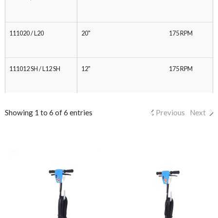
111020 / L20
20"
175 RPM
111012 SH / L12 SH
12"
175 RPM
Showing 1 to 6 of 6 entries
Previous
Next