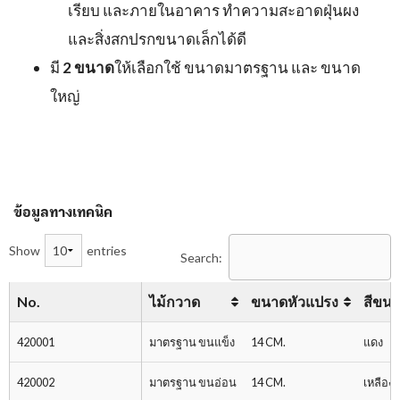
เรียบ และภายในอาคาร ทำความสะอาดฝุ่นผง
และสิ่งสกปรกขนาดเล็กได้ดี
มี
2 ขนาด
ให้เลือกใช้ ขนาดมาตรฐาน และ ขนาด
ใหญ่
ข้อมูลทางเทคนิค
Show
entries
Search:
No.
ไม้กวาด
ขนาดหัวแปรง
สีขน
420001
มาตรฐาน ขนแข็ง
14 CM.
แดง
420002
มาตรฐาน ขนอ่อน
14 CM.
เหลือง