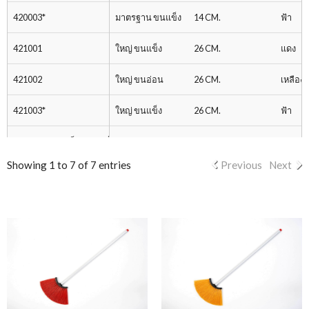
420003*
มาตรฐาน ขนแข็ง
14 CM.
ฟ้า
421001
ใหญ่ ขนแข็ง
26 CM.
แดง
421002
ใหญ่ ขนอ่อน
26 CM.
เหลือง
421003*
ใหญ่ ขนแข็ง
26 CM.
ฟ้า
* ขนแปรงสีฟ้าเป็นสินค้าสั่งผลิตพิเศษ
** ด้ามสีดำเป็นสินค้าสั่งผลิตพิเศษ
Showing 1 to 7 of 7 entries
Previous
Next