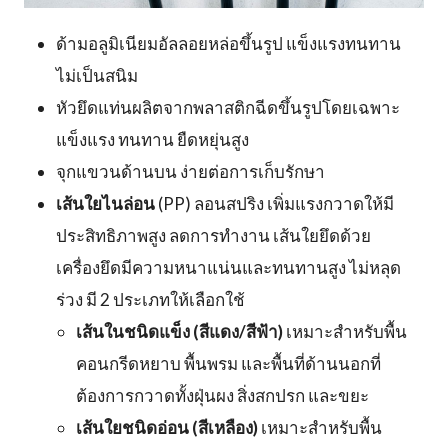
ด้ามอลูมิเนียมอัลลอยหล่อขึ้นรูป แข็งแรงทนทาน
ไม่เป็นสนิม
หัวยึดแท่นผลิตจากพลาสติกฉีดขึ้นรูปโดยเฉพาะ
แข็งแรง ทนทาน ยืดหยุ่นสูง
จุกแขวนด้านบน ง่ายต่อการเก็บรักษา
เส้นใยไนล่อน
(PP) ลอนสปริง เพิ่มแรงกวาดให้มี
ประสิทธิภาพสูง ลดการทำงาน เส้นใยยึดด้วย
เครื่องยึดมีความหนาแน่นและทนทานสูง ไม่หลุด
ร่วง มี 2 ประเภทให้เลือกใช้
เส้นในชนิดแข็ง (สีแดง/สีฟ้า)
เหมาะสำหรับพื้น
คอนกรีดหยาบ พื้นพรม และพื้นที่ด้านนอกที่
ต้องการกวาดทั้งฝุ่นผง สิ่งสกปรก และขยะ
เส้นใยชนิดอ่อน (สีเหลือง)
เหมาะสำหรับพื้น